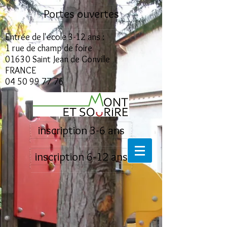
Portes ouvertes
Entrée de l'école 3-12 ans :
1 rue de champ de foire
01630 Saint Jean de Gonville
FRANCE
04 50 99 77 76
inscription 3-6 ans
inscription 6-12 ans